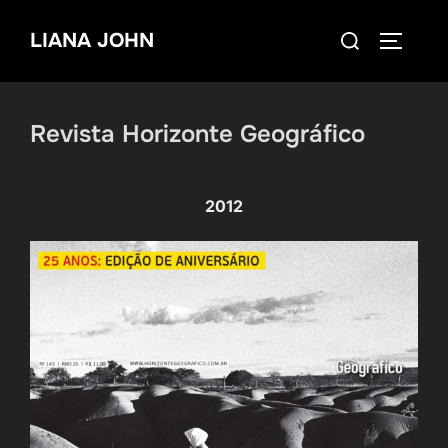
Skip
Search
LIANA JOHN
to
TOGGLE
for:
content
Revista Horizonte Geográfico
2012