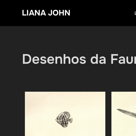
LIANA JOHN
Desenhos da Fau